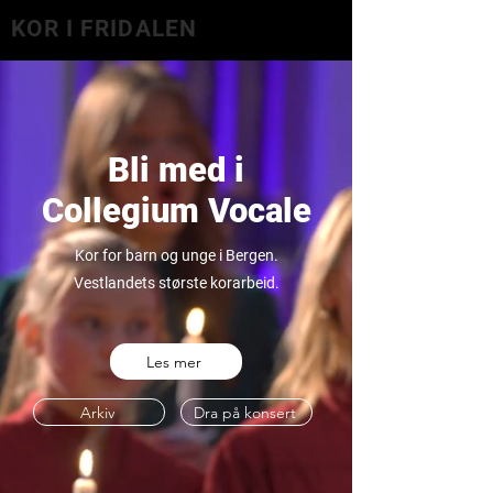
KOR I FRIDALEN
Bli med i
Collegium Vocale
Kor for barn og unge i Bergen.
Vestlandets største korarbeid.
Les mer
Arkiv
Dra på konsert