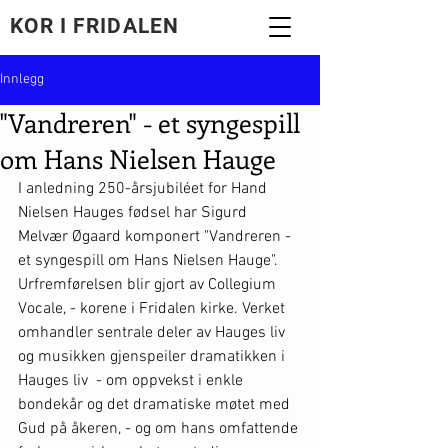
KOR I FRIDALEN
Innlegg
"Vandreren" - et syngespill
om Hans Nielsen Hauge
I anledning 250-årsjubiléet for Hand 
Nielsen Hauges fødsel har Sigurd 
Melvær Øgaard komponert "Vandreren - 
et syngespill om Hans Nielsen Hauge". 
Urfremførelsen blir gjort av Collegium 
Vocale, - korene i Fridalen kirke. Verket 
omhandler sentrale deler av Hauges liv 
og musikken gjenspeiler dramatikken i 
Hauges liv  - om oppvekst i enkle 
bondekår og det dramatiske møtet med 
Gud på åkeren, - og om hans omfattende 