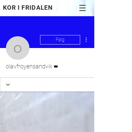
KOR I FRIDALEN
Flere handlinger
Følg
olavfroyensandvik
Admin
olavfroyensandvik